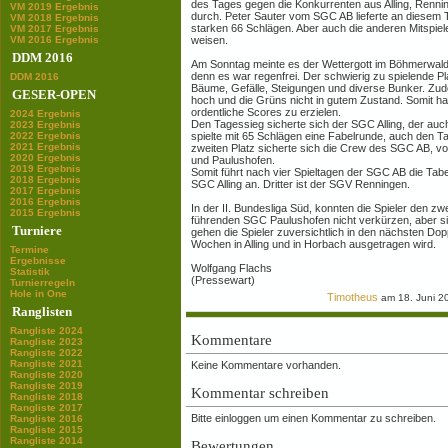
des Tages gegen die Konkurrenten aus Alling, Renn
VM 2019 Ergebnis
durch. Peter Sauter vom SGC AB lieferte an diesem 
VM 2018 Ergebnis
starken 66 Schlägen. Aber auch die anderen Mitspiele
VM 2017 Ergebnis
VM 2016 Ergebnis
weisen.
DDM 2016
Am Sonntag meinte es der Wettergott im Böhmerwaldp
denn es war regenfrei. Der schwierig zu spielende Pla
DDM 2016
Bäume, Gefälle, Steigungen und diverse Bunker. Zu
GESER-OPEN
hoch und die Grüns nicht in gutem Zustand. Somit ha
ordentliche Scores zu erzielen.
2024 Ergebnis
Den Tagessieg sicherte sich der SGC Alling, der auc
2023 Ergebnis
2022 Ergebnis
spielte mit 65 Schlägen eine Fabelrunde, auch den T
2021 Ergebnis
zweiten Platz sicherte sich die Crew des SGC AB, 
2020 Ergebnis
und Paulushofen.
2019 Ergebnis
Somit führt nach vier Spieltagen der SGC AB die Tab
2018 Ergebnis
SGC Alling an. Dritter ist der SGV Renningen.
2017 Ergebnis
2016 Ergebnis
In der II. Bundesliga Süd, konnten die Spieler den z
2015 Ergebnis
führenden SGC Paulushofen nicht verkürzen, aber si
Turniere
gehen die Spieler zuversichtlich in den nächsten Dopp
Wochen in Alling und in Horbach ausgetragen wird.
Termine
Ergebnisse
Wolfgang Flachs
Statistik
(Pressewart)
Turnierregeln
Hole in One
Timotheus
am 18. Juni 2
Ranglisten
Rangliste 2024
Kommentare
Rangliste 2023
Rangliste 2022
Rangliste 2021
Keine Kommentare vorhanden.
Rangliste 2020
Rangliste 2019
Kommentar schreiben
Rangliste 2018
Rangliste 2017
Bitte einloggen um einen Kommentar zu schreiben.
Rangliste 2016
Rangliste 2015
Rangliste 2014
Bewertungen