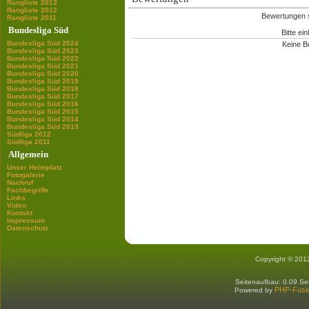
Rangliste 2013
Rangliste 2012
Bewertungen si
Rangliste 2011
Bundesliga Süd
Bitte ei
Bundesliga Süd 2024
Keine B
Bundesliga Süd 2023
Bundesliga Süd 2022
Bundesliga Süd 2021
Bundesliga Süd 2020
Bundesliga Süd 2019
Bundesliga Süd 2018
Bundesliga Süd 2017
Bundesliga Süd 2016
Bundesliga Süd 2015
Bundesliga Süd 2014
Bundesliga Süd 2013
Südliga 2012
Südliga 2011
Allgemein
Unser Heimplatz
Fotogalerie
Nachruf
Fachbegriffe
Links
Video
Kontakt
Impressum
Datenschutz
Copyright © 201
Seitenaufbau: 0.09 S
PHP-Fusi
Powered by