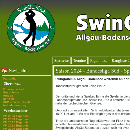
Startseite
Termine
Ergebnisse
Rangliste 
Saison 2024 - Bundesliga Süd - Sp
Navigation
Startseite
Swingolfclub Allgäu-Bodensee weiterhin an der 
Über uns...
Tabellenführer gibt sich keine Blöße
Vorstandschaft
Geschichte
Presse
Der dritte und vierte Spieltag führte die Spieler in di
Berichte
Landeshauptstadt Linz, sowie ins 70 KM entferne U
HCP unserer Spieler
nahe der tschechischen Grenze.
Aufnahmeantrag
Vereinsmeister
Geprägt von nasskaltem Schmuddelwetter starteten di
10:00 Uhr am Fuße des Pöstlingberges in den dritten 
VM 2024 Ergebnis
VM 2023 Ergebnis
Trotz der andauernden Regenfälle war der Platz in 
VM 2022 Ergebnis
erzielten Resultate konnten sich insgesamt sehen las
VM 2021 Ergebnis
Swingolfclubs Allgäu-Bodensee setzten sich mit zw
VM 2020 Ergebnis