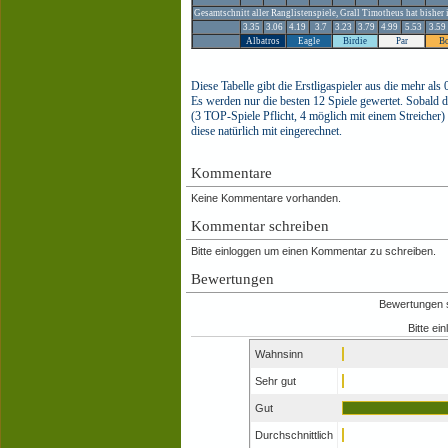
Gesamtschnitt aller Ranglistenspiele, Grall Timotheus hat bisher
3.35
3.06
4.19
3.7
3.23
3.79
4.99
5.53
3.59
Albatros
Eagle
Birdie
Par
B
Diese Tabelle gibt die Erstligaspieler aus die mehr als
Es werden nur die besten 12 Spiele gewertet. Sobald 
(3 TOP-Spiele Pflicht, 4 möglich mit einem Streicher)
diese natürlich mit eingerechnet.
Kommentare
Keine Kommentare vorhanden.
Kommentar schreiben
Bitte einloggen um einen Kommentar zu schreiben.
Bewertungen
Bewertungen si
Bitte ei
Wahnsinn
Sehr gut
Gut
Durchschnittlich