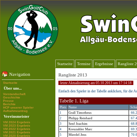
Startseite
Termine
Ergebnisse
Rangliste 
Navigation
Rangliste 2013
letzte Aktualisierung am 05.10.2013 um 17:14:18
Startseite
Über uns...
Einfach den Spieler in der Tabelle anklicken, für die 
Vorstandschaft
Geschichte
Tabelle 1. Liga
Presse
Berichte
Platz
Name
Schn
HCP unserer Spieler
Aufnahmeantrag
1
Grall Timotheus
66.
Vereinsmeister
2
Philipp Reinhard
67.
VM 2024 Ergebnis
3
Senf Joachim
68.
VM 2023 Ergebnis
VM 2022 Ergebnis
4
Kreuzahler Marc
69.
VM 2021 Ergebnis
5
Mierdel Jens
70.
VM 2020 Ergebnis