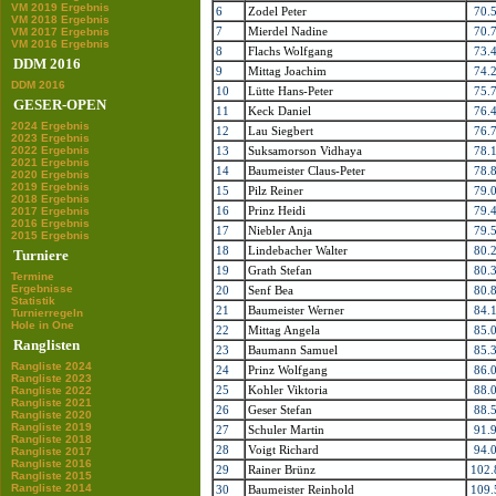
VM 2019 Ergebnis
6
Zodel Peter
70.
VM 2018 Ergebnis
7
Mierdel Nadine
70.
VM 2017 Ergebnis
VM 2016 Ergebnis
8
Flachs Wolfgang
73.
DDM 2016
9
Mittag Joachim
74.
DDM 2016
10
Lütte Hans-Peter
75.
GESER-OPEN
11
Keck Daniel
76.
2024 Ergebnis
12
Lau Siegbert
76.
2023 Ergebnis
2022 Ergebnis
13
Suksamorson Vidhaya
78.
2021 Ergebnis
14
Baumeister Claus-Peter
78.
2020 Ergebnis
2019 Ergebnis
15
Pilz Reiner
79.
2018 Ergebnis
16
Prinz Heidi
79.
2017 Ergebnis
2016 Ergebnis
17
Niebler Anja
79.
2015 Ergebnis
18
Lindebacher Walter
80.
Turniere
19
Grath Stefan
80.
Termine
Ergebnisse
20
Senf Bea
80.
Statistik
21
Baumeister Werner
84.
Turnierregeln
Hole in One
22
Mittag Angela
85.
Ranglisten
23
Baumann Samuel
85.
Rangliste 2024
24
Prinz Wolfgang
86.
Rangliste 2023
25
Kohler Viktoria
88.
Rangliste 2022
Rangliste 2021
26
Geser Stefan
88.
Rangliste 2020
Rangliste 2019
27
Schuler Martin
91.
Rangliste 2018
28
Voigt Richard
94.
Rangliste 2017
Rangliste 2016
29
Rainer Brünz
102.
Rangliste 2015
Rangliste 2014
30
Baumeister Reinhold
109.