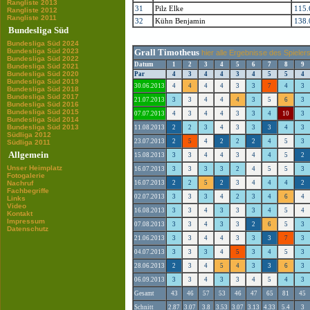
Rangliste 2013
31
Pilz Elke
115.
Rangliste 2012
Rangliste 2011
32
Kühn Benjamin
138.
Bundesliga Süd
Bundesliga Süd 2024
Bundesliga Süd 2023
Grall Timotheus
hier alle Ergebnisse des Spieler
Bundesliga Süd 2022
Datum
1
2
3
4
5
6
7
8
9
Bundesliga Süd 2021
Bundesliga Süd 2020
Par
4
3
4
4
3
4
5
5
4
Bundesliga Süd 2019
30.06.2013
4
4
4
4
3
3
7
4
3
Bundesliga Süd 2018
Bundesliga Süd 2017
21.07.2013
3
3
4
4
4
3
5
6
3
Bundesliga Süd 2016
Bundesliga Süd 2015
07.07.2013
4
3
4
4
3
3
4
10
3
Bundesliga Süd 2014
Bundesliga Süd 2013
11.08.2013
2
2
3
4
3
3
3
4
3
Südliga 2012
23.07.2013
2
5
4
2
2
2
4
5
3
Südliga 2011
Allgemein
15.08.2013
3
3
4
4
3
4
4
5
2
Unser Heimplatz
16.07.2013
3
3
3
3
2
4
5
5
3
Fotogalerie
Nachruf
16.07.2013
2
2
5
2
3
4
4
4
2
Fachbegriffe
02.07.2013
3
3
3
4
2
3
4
6
4
Links
Video
16.08.2013
3
3
4
3
3
3
4
5
4
Kontakt
Impressum
07.08.2013
3
3
4
3
3
2
6
5
3
Datenschutz
21.06.2013
3
3
4
4
3
3
3
7
3
04.07.2013
3
3
3
4
5
3
4
5
3
28.06.2013
2
3
4
5
4
3
3
6
3
06.09.2013
3
3
4
3
3
4
5
4
3
Gesamt
43
46
57
53
46
47
65
81
45
Schnitt
2.87
3.07
3.8
3.53
3.07
3.13
4.33
5.4
3