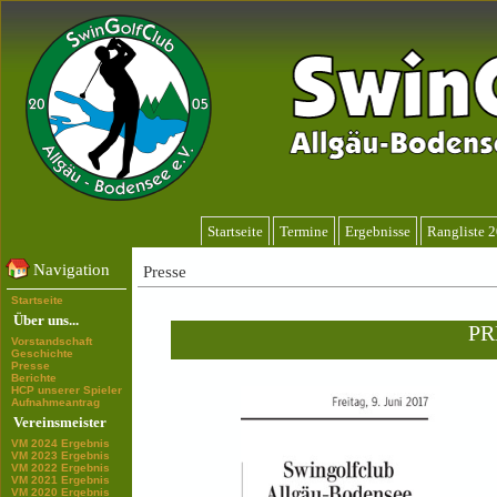
Startseite
Termine
Ergebnisse
Rangliste 
Navigation
Presse
Startseite
Über uns...
PR
Vorstandschaft
Geschichte
Presse
Berichte
HCP unserer Spieler
Aufnahmeantrag
Vereinsmeister
VM 2024 Ergebnis
VM 2023 Ergebnis
VM 2022 Ergebnis
VM 2021 Ergebnis
VM 2020 Ergebnis