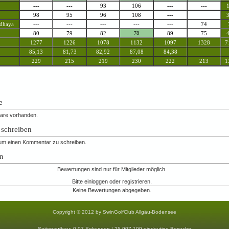
---
---
93
106
---
---
98
95
96
108
---
dhaya
---
---
---
---
---
74
80
79
82
78
89
75
1277
1226
1078
1132
1097
1328
7
85,13
81,73
82,92
87,08
84,38
229
215
219
230
222
213
1
e
are vorhanden.
schreiben
n um einen Kommentar zu schreiben.
n
Bewertungen sind nur für Mitglieder möglich.
Bitte einloggen oder registrieren.
Keine Bewertungen abgegeben.
Copyright © 2012 by SwinGolfClub Allgäu-Bodensee
Seitenaufbau: 0.07 Sekunden |
25,907,199 eindeutige Besuche