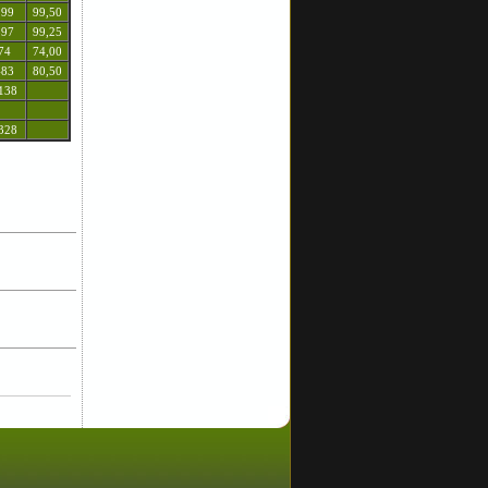
199
99,50
397
99,25
74
74,00
483
80,50
138
328