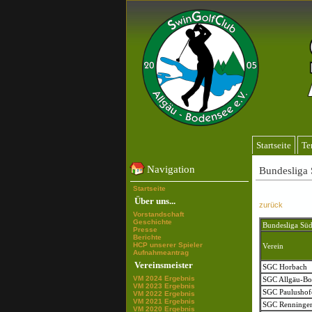
Startseite
Te
Navigation
Bundesliga
Startseite
Über uns...
zurück
Vorstandschaft
Geschichte
Bundesliga Sü
Presse
Berichte
HCP unserer Spieler
Verein
Aufnahmeantrag
Vereinsmeister
SGC Horbach
VM 2024 Ergebnis
SGC Allgäu-Bo
VM 2023 Ergebnis
SGC Paulushof
VM 2022 Ergebnis
VM 2021 Ergebnis
SGC Renninge
VM 2020 Ergebnis