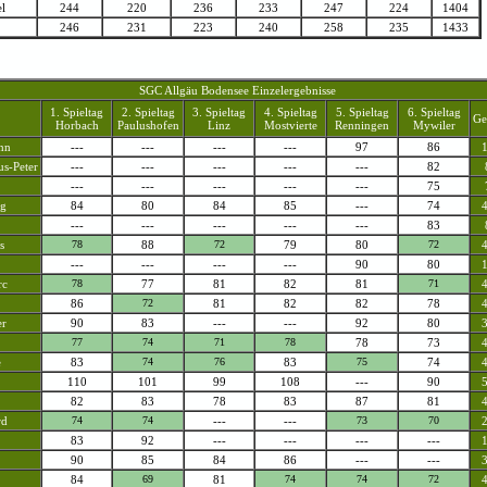
l
244
220
236
233
247
224
1404
246
231
223
240
258
235
1433
SGC Allgäu Bodensee Einzelergebnisse
1. Spieltag
2. Spieltag
3. Spieltag
4. Spieltag
5. Spieltag
6. Spieltag
Ge
Horbach
Paulushofen
Linz
Mostvierte
Renningen
Mywiler
nn
---
---
---
---
97
86
us-Peter
---
---
---
---
---
82
---
---
---
---
---
75
ng
84
80
84
85
---
74
---
---
---
---
---
83
s
78
88
72
79
80
72
---
---
---
---
90
80
rc
78
77
81
82
81
71
86
72
81
82
82
78
er
90
83
---
---
92
80
77
74
71
78
78
73
e
83
74
76
83
75
74
110
101
99
108
---
90
82
83
78
83
87
81
rd
74
74
---
---
73
70
83
92
---
---
---
---
90
85
84
86
---
---
84
69
81
74
74
72