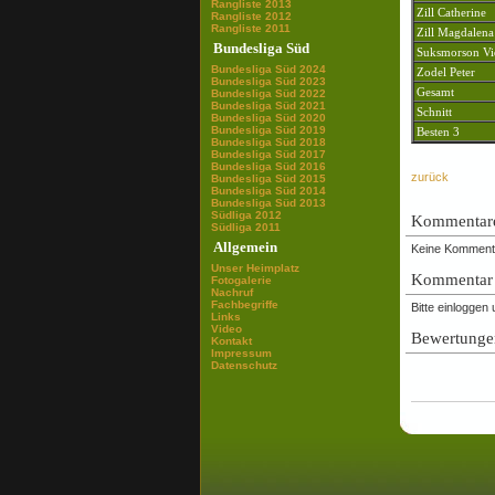
Rangliste 2013
Zill Catherine
Rangliste 2012
Rangliste 2011
Zill Magdalena
Bundesliga Süd
Suksmorson Vi
Bundesliga Süd 2024
Zodel Peter
Bundesliga Süd 2023
Gesamt
Bundesliga Süd 2022
Bundesliga Süd 2021
Schnitt
Bundesliga Süd 2020
Bundesliga Süd 2019
Besten 3
Bundesliga Süd 2018
Bundesliga Süd 2017
Bundesliga Süd 2016
zurück
Bundesliga Süd 2015
Bundesliga Süd 2014
Bundesliga Süd 2013
Südliga 2012
Kommentar
Südliga 2011
Allgemein
Keine Komment
Unser Heimplatz
Kommentar 
Fotogalerie
Nachruf
Fachbegriffe
Bitte einlogge
Links
Video
Bewertunge
Kontakt
Impressum
Datenschutz