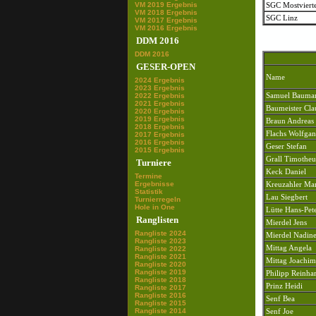
VM 2019 Ergebnis
SGC Mostvierte
VM 2018 Ergebnis
SGC Linz
VM 2017 Ergebnis
VM 2016 Ergebnis
DDM 2016
DDM 2016
GESER-OPEN
Name
2024 Ergebnis
2023 Ergebnis
Samuel Bauma
2022 Ergebnis
2021 Ergebnis
Baumeister Cla
2020 Ergebnis
2019 Ergebnis
Braun Andreas
2018 Ergebnis
Flachs Wolfga
2017 Ergebnis
2016 Ergebnis
Geser Stefan
2015 Ergebnis
Grall Timotheu
Turniere
Keck Daniel
Termine
Ergebnisse
Kreuzahler Ma
Statistik
Lau Siegbert
Turnierregeln
Hole in One
Lütte Hans-Pet
Ranglisten
Mierdel Jens
Rangliste 2024
Mierdel Nadin
Rangliste 2023
Mittag Angela
Rangliste 2022
Rangliste 2021
Mittag Joachim
Rangliste 2020
Rangliste 2019
Philipp Reinha
Rangliste 2018
Prinz Heidi
Rangliste 2017
Rangliste 2016
Senf Bea
Rangliste 2015
Rangliste 2014
Senf Joe