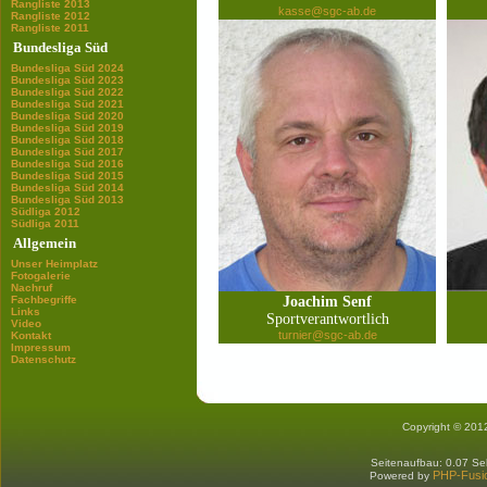
Rangliste 2013
kasse@sgc-ab.de
Rangliste 2012
Rangliste 2011
Bundesliga Süd
Bundesliga Süd 2024
Bundesliga Süd 2023
Bundesliga Süd 2022
Bundesliga Süd 2021
Bundesliga Süd 2020
Bundesliga Süd 2019
Bundesliga Süd 2018
Bundesliga Süd 2017
Bundesliga Süd 2016
Bundesliga Süd 2015
Bundesliga Süd 2014
Bundesliga Süd 2013
Südliga 2012
Südliga 2011
Allgemein
Unser Heimplatz
Fotogalerie
Nachruf
Fachbegriffe
Joachim Senf
Links
Sportverantwortlich
Video
turnier@sgc-ab.de
Kontakt
Impressum
Datenschutz
Copyright © 201
Seitenaufbau: 0.07 S
PHP-Fusi
Powered by