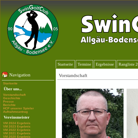
Startseite
Termine
Ergebnisse
Rangliste 
Navigation
Vorstandschaft
Startseite
Über uns...
Vorstandschaft
Geschichte
Presse
Berichte
HCP unserer Spieler
Aufnahmeantrag
Vereinsmeister
VM 2024 Ergebnis
VM 2023 Ergebnis
VM 2022 Ergebnis
VM 2021 Ergebnis
VM 2020 Ergebnis