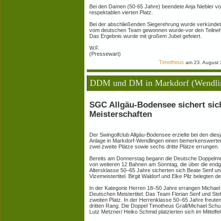
Bei den Damen (50-65 Jahre) beendete Anja Niebler 
respektablen vierten Platz.
Bei der abschließenden Siegerehrung wurde verkündet
vom deutschen Team gewonnen wurde-vor den Teilneh
Das Ergebnis wurde mit großem Jubel gefeiert.
W.F.
(Pressewart)
Timotheus
am 23. August 
DDM und DM in Markdorf (Wendli
SGC Allgäu-Bodensee sichert sic
Meisterschaften
Der Swingolfclub Allgäu-Bodensee erzielte bei den dies
Anlage in Markdorf-Wendlingen einen bemerkenswerten 
zwei zweite Plätze sowie sechs dritte Plätze errungen.
Bereits am Donnerstag begann die Deutsche Doppelmeis
von weiteren 12 Bahnen am Sonntag, die über die endgü
Altersklasse 50–65 Jahre sicherten sich Beate Senf un
Vizemeistertitel. Birgit Waldorf und Elke Pilz belegten 
In der Kategorie Herren 18–50 Jahre errangen Michael
Deutschen Meistertitel. Das Team Florian Senf und St
zweiten Platz. In der Herrenklasse 50–65 Jahre freute
dritten Rang. Die Doppel Timotheus Grall/Michael Schu
Lutz Metzner/ Heiko Schmid platzierten sich im Mittelfel