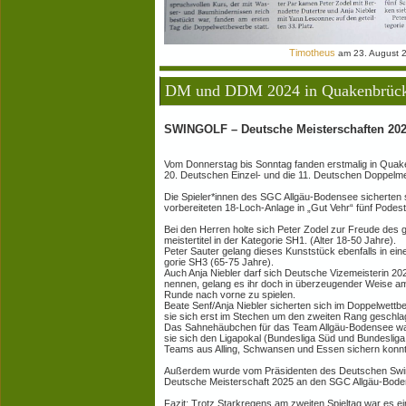
Timotheus
am 23. August 
DM und DDM 2024 in Quakenbrüc
SWINGOLF – Deutsche Meisterschaften 20
Vom Donnerstag bis Sonntag fanden erstmalig in Quak
20. Deutschen Einzel- und die 11. Deutschen Doppelmei
Die Spieler*innen des SGC Allgäu-Bodensee sicherten s
vorbereiteten 18-Loch-Anlage in „Gut Vehr“ fünf Podest
Bei den Herren holte sich Peter Zodel zur Freude de
meistertitel in der Kategorie SH1. (Alter 18-50 Jahre).
Peter Sauter gelang dieses Kunststück ebenfalls in ein
gorie SH3 (65-75 Jahre).
Auch Anja Niebler darf sich Deutsche Vizemeisterin 20
nennen, gelang es ihr doch in überzeugender Weise am 
Runde nach vorne zu spielen.
Beate Senf/Anja Niebler sicherten sich im Doppelwettb
sie sich erst im Stechen um den zweiten Rang geschl
Das Sahnehäubchen für das Team Allgäu-Bodensee war
sie sich den Ligapokal (Bundesliga Süd und Bundesliga
Teams aus Alling, Schwansen und Essen sichern konn
Außerdem wurde vom Präsidenten des Deutschen Swin
Deutsche Meisterschaft 2025 an den SGC Allgäu-Bode
Fazit: Trotz Starkregens am zweiten Spieltag war es ei