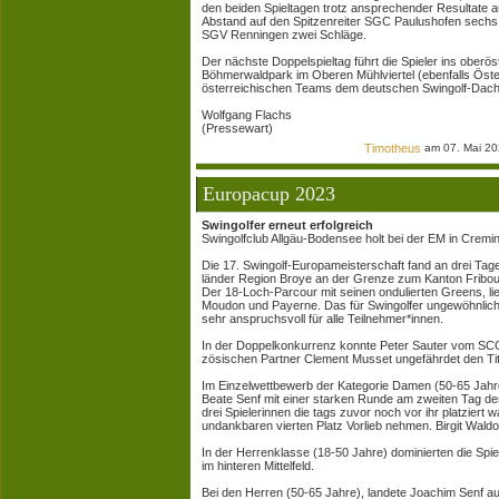
den beiden Spieltagen trotz ansprechender Resultate auf
Abstand auf den Spitzenreiter SGC Paulushofen sechs 
SGV Renningen zwei Schläge.
Der nächste Doppelspieltag führt die Spieler ins oberös
Böhmerwaldpark im Oberen Mühlviertel (ebenfalls Öster
österreichischen Teams dem deutschen Swingolf-Dac
Wolfgang Flachs
(Pressewart)
Timotheus
am 07. Mai 20
Europacup 2023
Swingolfer erneut erfolgreich
Swingolfclub Allgäu-Bodensee holt bei der EM in Cremin
Die 17. Swingolf-Europameisterschaft fand an drei Tag
länder Region Broye an der Grenze zum Kanton Fribour
Der 18-Loch-Parcour mit seinen ondulierten Greens, l
Moudon und Payerne. Das für Swingolfer ungewöhnlich
sehr anspruchsvoll für alle Teilnehmer*innen.
In der Doppelkonkurrenz konnte Peter Sauter vom SCG
zösischen Partner Clement Musset ungefährdet den Tit
Im Einzelwettbewerb der Kategorie Damen (50-65 Jah
Beate Senf mit einer starken Runde am zweiten Tag den 
drei Spielerinnen die tags zuvor noch vor ihr platzier
undankbaren vierten Platz Vorlieb nehmen. Birgit Waldorf
In der Herrenklasse (18-50 Jahre) dominierten die Spie
im hinteren Mittelfeld.
Bei den Herren (50-65 Jahre), landete Joachim Senf au