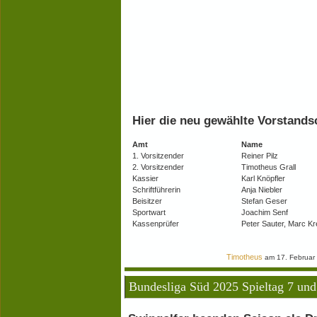
Hier die neu gewählte Vorstands
Amt
Name
1. Vorsitzender
Reiner Pilz
2. Vorsitzender
Timotheus Grall
Kassier
Karl Knöpfler
Schriftführerin
Anja Niebler
Beisitzer
Stefan Geser
Sportwart
Joachim Senf
Kassenprüfer
Peter Sauter, Marc Kr
Timotheus
am 17. Februar
Bundesliga Süd 2025 Spieltag 7 und 