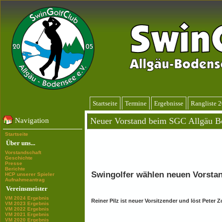
Startseite
Termine
Ergebnisse
Rangliste 
Neuer Vorstand beim SGC Allgäu B
Navigation
Startseite
Über uns...
Vorstandschaft
Geschichte
Presse
Berichte
Swingolfer wählen neuen Vorsta
HCP unserer Spieler
Aufnahmeantrag
Vereinsmeister
VM 2024 Ergebnis
Reiner Pilz ist neuer Vorsitzender und löst Peter Z
VM 2023 Ergebnis
VM 2022 Ergebnis
VM 2021 Ergebnis
VM 2020 Ergebnis