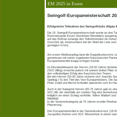
EM 2025 in Essen
Swingolf-Europameisterschaft 20
Erfolgreiche Teilnahme des Swingolfclubs Allgäu
Die 19. Swingolf-Europameisterschaft wurde an drei T
Ruhrmetropole Essen (Nordrhein-Westfalen) ausgetrage
auf das Ruhrtal verlange den Teilnehmenden ein hohes
Geschick ab, insbesondere bei der Wahl der Linie und
geneigten Grüns.
Am ersten Wettkampftag fand die Doppelkonkurrenz st
gemeinsam mit seiner zugelosten französischen Part
Europameistertitel knapp erringen konnte.
Im Einzelwettbewerb der Herren (18-50 Jahre) dominiert
(SGC Alling) erreichte jedoch mit seinem dritten Platz e
den vollständigen Erfolg des französischen Teams.
Bei den Herren (50-65 Jahre sicherte sich Joachim Se
Spieltag (-5) den Titel des Vize-Europameisters. Die Sp
Peter Zodel und Bernd Schindler platzierten sich im Hau
Auch in der Kategorie Herren (65-75 Jahre) gab es ei
SGC AB, der ebenfalls am zweiten Tag eine bemerkensw
lediglich um einen Schlag verfehlte. Volker Waldorf un
Mittelfeld.
In der Seniorenkategorie ab 75 Jahren erzielte Reinha
Platzierung.
Den Europameistertitel in der Damenkonkurrenz (18-50
Jacqueline Duhme vom SGC Westenholz in einem stark