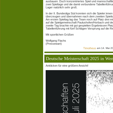
ausbauen. Duch konzentriertes Spiel und mannschaftl
zwei Spieltage und die damit verbundene Tabellenfüh
Lager natürlich sehr groß.
In der II. Bundesliga Süd konnten sich die Spieler:inn
überzeugen und übernahmen nach dem zweiten Spieltag
Am ersten Spieltag lag das Team noch auf Platz drei m
auf die Spielgemeinschaft Paulushofen/Horbach und de
zweite Tag brachte mit gut gespielten Ergebnissen Platz
Tabellenführung mit fünf Schlägen Vorsprung auf die Ri
Mit sportlichen Grüßen
Wolfgang Flachs
(Pressewart)
Timotheus
am 14. Mai 2
Deutsche Meisterschaft 2025 in We
Anklicken für eine größere Ansicht!