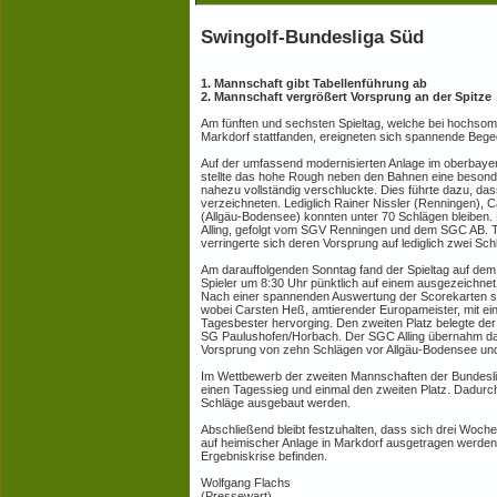
Swingolf-Bundesliga Süd
1. Mannschaft gibt Tabellenführung ab
2. Mannschaft vergrößert Vorsprung an der Spitze
Am fünften und sechsten Spieltag, welche bei hochsom
Markdorf stattfanden, ereigneten sich spannende Beg
Auf der umfassend modernisierten Anlage im oberbayeri
stellte das hohe Rough neben den Bahnen eine besonde
nahezu vollständig verschluckte. Dies führte dazu, da
verzeichneten. Lediglich Rainer Nissler (Renningen), 
(Allgäu-Bodensee) konnten unter 70 Schlägen bleiben
Alling, gefolgt vom SGV Renningen und dem SGC AB. Tr
verringerte sich deren Vorsprung auf lediglich zwei Sch
Am darauffolgenden Sonntag fand der Spieltag auf dem 
Spieler um 8:30 Uhr pünktlich auf einem ausgezeichnet 
Nach einer spannenden Auswertung der Scorekarten si
wobei Carsten Heß, amtierender Europameister, mit e
Tagesbester hervorging. Den zweiten Platz belegte de
SG Paulushofen/Horbach. Der SGC Alling übernahm dam
Vorsprung von zehn Schlägen vor Allgäu-Bodensee u
Im Wettbewerb der zweiten Mannschaften der Bundesl
einen Tagessieg und einmal den zweiten Platz. Dadurch
Schläge ausgebaut werden.
Abschließend bleibt festzuhalten, dass sich drei Woch
auf heimischer Anlage in Markdorf ausgetragen werden,
Ergebniskrise befinden.
Wolfgang Flachs
(Pressewart)