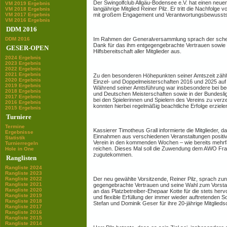
Der Swingolfclub Allgäu-Bodensee e.V. hat einen neue
VM 2019 Ergebnis
langjährige Mitglied Reiner Pilz. Er tritt die Nachfolge
VM 2018 Ergebnis
VM 2017 Ergebnis
mit großem Engagement und Verantwortungsbewusstse
VM 2016 Ergebnis
DDM 2016
DDM 2016
Im Rahmen der Generalversammlung sprach der scheide
Dank für das ihm entgegengebrachte Vertrauen sowie f
GESER-OPEN
Hilfsbereitschaft aller Mitglieder aus.
2024 Ergebnis
2023 Ergebnis
2022 Ergebnis
2021 Ergebnis
Zu den besonderen Höhepunkten seiner Amtszeit zähl
2020 Ergebnis
Einzel- und Doppelmeisterschaften 2016 und 2025 auf
2019 Ergebnis
Während seiner Amtsführung war insbesondere bei be
2018 Ergebnis
und Deutschen Meisterschaften sowie in der Bundesliga
2017 Ergebnis
bei den Spielerinnen und Spielern des Vereins zu ver
2016 Ergebnis
konnten hierbei regelmäßig beachtliche Erfolge erzielen
2015 Ergebnis
Turniere
Termine
Kassierer Timotheus Grall informierte die Mitglieder,
Ergebnisse
Einnahmen aus verschiedenen Veranstaltungen positiv 
Statistik
Verein in den kommenden Wochen – wie bereits mehrfa
Turnierregeln
reichen. Dieses Mal soll die Zuwendung dem AWO Fra
Hole in One
zugutekommen.
Ranglisten
Rangliste 2024
Rangliste 2023
Rangliste 2022
Der neu gewählte Vorsitzende, Reiner Pilz, sprach zu
Rangliste 2021
gegengebrachte Vertrauen und seine Wahl zum Vorsta
Rangliste 2020
an das Platzbetreiber-Ehepaar Kotte für die stets herv
Rangliste 2019
und flexible Erfüllung der immer wieder auftretenden 
Rangliste 2018
Stefan und Dominik Geser für ihre 20-jährige Mitgliedsc
Rangliste 2017
Rangliste 2016
Rangliste 2015
Rangliste 2014