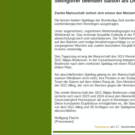
Swingolfer beenden Saison als Dr
Zweite Mannschaft sichert sich erneut den Meistert
Die letzten beiden Spieltage der Bundesliga Süd wurd
württembergischen Renningen ausgetragen.
Unter angenehmen, regenfreien Wetterbedingungen trat
Wettkampf an. Das erstmals bespielte Gelände in der Pf
abwechslungsreich und naturbelassen. Die Teilnehmen
auf den Bahnen und mutige Annäherungsschläge zu zei
vergangenen Wochen war zudem besondere Sorgfalt be
Greens notwendig.
Den Tagessieg errang die Mannschaft des SGV Rennin
SGC Allgäu-Bodensee. In der Gesamtwertung belegten 
Bodensee nach dem vorletzten Spieltag mit einem Rüc
dritten Platz.
Am abschließenden Spieltag gelang es der Mannschaft a
starken Windböen nicht mehr, ihre Position in der Endt
Team die Saison auf dem dritten Rang ab. Den Meisterti
der SGC Alling, der sich im Stechen gegen die Vertre
Die zweite Mannschaft des SGC Allgäu-Bodensee zeigt
sicherte sich nach 2023 und 2024 erneut den Meistertite
Geyersberghof-Hochspeyer als auch in Renningen errei
Diese konstanten Ergebnisse ermöglichten es, die Sai
vor dem SGC Alling und 39 Schlägen vor der Spielgeme
abzuschließen.
Wolfgang Flachs
(Pressewart)
Timotheus
am 17. Septembe