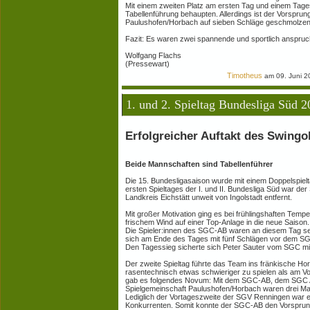
Mit einem zweiten Platz am ersten Tag und einem Tages
Tabellenführung behaupten. Allerdings ist der Vorsprun
Paulushofen/Horbach auf sieben Schläge geschmolzen
Fazit: Es waren zwei spannende und sportlich anspruc
Wolfgang Flachs
(Pressewart)
Timotheus
am 09. Juni 2
1. und 2. Spieltag Bundesliga Süd 
Erfolgreicher Auftakt des Swingo
Beide Mannschaften sind Tabellenführer
Die 15. Bundesligasaison wurde mit einem Doppelspielt
ersten Spieltages der I. und II. Bundesliga Süd war de
Landkreis Eichstätt unweit von Ingolstadt entfernt.
Mit großer Motivation ging es bei frühlingshaften Tempe
frischem Wind auf einer Top-Anlage in die neue Saison.
Die Spieler:innen des SGC-AB waren an diesem Tag s
sich am Ende des Tages mit fünf Schlägen vor dem S
Den Tagessieg sicherte sich Peter Sauter vom SGC mit
Der zweite Spieltag führte das Team ins fränkische Hor
rasentechnisch etwas schwieriger zu spielen als am V
gab es folgendes Novum: Mit dem SGC-AB, dem SGC Al
Spielgemeinschaft Paulushofen/Horbach waren drei Ma
Lediglich der Vortageszweite der SGV Renningen war e
Konkurrenten. Somit konnte der SGC-AB den Vorsprun