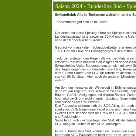
Saison 2024 - Bundesliga Süd - Spie
Swingolfclub Allgäu-Bodensee weiterhin an der Sp
Tabellenführer gibt sich keine Blöße
Der dritte und vierte Spieltag führte die Spieler in die o
Landeshauptstadt Linz, sowie ins 70 KM entferne Ulr
nahe der tschechischen Grenze.
Geprägt von nasskaltem Schmuddelwetter starteten die 
10:00 Uhr am Fuße des Pöstlingberges in den dritten Li
Trotz der andauernden Regenfälle war der Platz in se
erzielten Resultate konnten sich insgesamt sehen lasse
Swingolfclubs Allgäu-Bodensee setzten sich mit zwei
des Tages gegen die Konkurrenten aus Alling, Rennin
durch. Peter Sauter vom SGC AB lieferte an diesem Ta
starken 66 Schlägen. Aber auch die anderen Mitspieler 
weisen.
Am Sonntag meinte es der Wettergott im Böhmerwaldpar
denn es war regenfrei. Der schwierig zu spielende Platz
Bäume, Gefälle, Steigungen und diverse Bunker. Zude
hoch und die Grüns nicht in gutem Zustand. Somit hatt
ordentliche Scores zu erzielen.
Den Tagessieg sicherte sich der SGC Alling, der auch 
spielte mit 65 Schlägen eine Fabelrunde, auch den Tag
zweiten Platz sicherte sich die Crew des SGC AB, vo
und Paulushofen.
Somit führt nach vier Spieltagen der SGC AB die Tabel
SGC Alling an. Dritter ist der SGV Renningen.
In der II. Bundesliga Süd, konnten die Spieler den zwe
führenden SGC Paulushofen nicht verkürzen, aber sie 