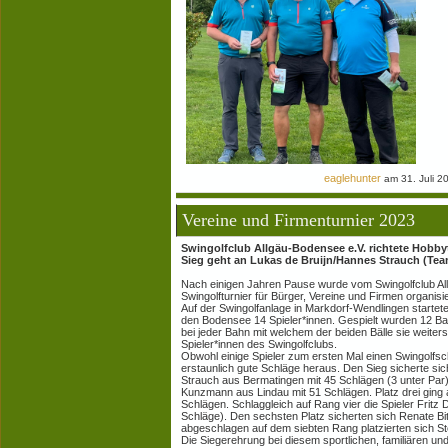
eaglehunter
am 31. Juli 2
Vereine und Firmenturnier 2023
Swingolfclub Allgäu-Bodensee e.V. richtete Hobby
Sieg geht an Lukas de Bruijn/Hannes Strauch (Tea
Nach einigen Jahren Pause wurde vom Swingolfclub Allg
Swingolfturnier für Bürger, Vereine und Firmen organisie
Auf der Swingolfanlage in Markdorf-Wendlingen starte
den Bodensee 14 Spieler*innen. Gespielt wurden 12 Ba
bei jeder Bahn mit welchem der beiden Bälle sie weiter
Spieler*innen des Swingolfclubs.
Obwohl einige Spieler zum ersten Mal einen Swingolfs
erstaunlich gute Schläge heraus. Den Sieg sicherte si
Strauch aus Bermatingen mit 45 Schlägen (3 unter Par)
Kunzmann aus Lindau mit 51 Schlägen. Platz drei gin
Schlägen. Schlaggleich auf Rang vier die Spieler Fritz
Schläge). Den sechsten Platz sicherten sich Renate Bit
abgeschlagen auf dem siebten Rang platzierten sich S
Die Siegerehrung bei diesem sportlichen, familiären u