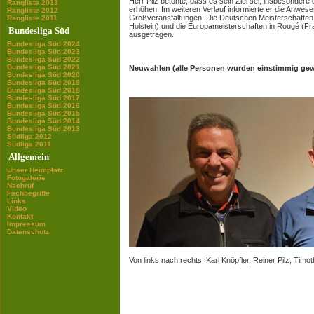
Herr Pilz betonte, dass es sein Ziel sei, insbesondere 
Rangliste 2013
erhöhen. Im weiteren Verlauf informierte er die Anwes
Rangliste 2012
Großveranstaltungen. Die Deutschen Meisterschaften 
Rangliste 2011
Holstein) und die Europameisterschaften in Rougé (Fr
Bundesliga Süd
ausgetragen.
Bundesliga Süd 2024
Bundesliga Süd 2023
Bundesliga Süd 2022
Bundesliga Süd 2021
Neuwahlen (alle Personen wurden einstimmig gew
Bundesliga Süd 2020
Bundesliga Süd 2019
Bundesliga Süd 2018
Bundesliga Süd 2017
Bundesliga Süd 2016
Bundesliga Süd 2015
Bundesliga Süd 2014
Bundesliga Süd 2013
Südliga 2012
Südliga 2011
Allgemein
Unser Heimplatz
Fotogalerie
Nachruf
Fachbegriffe
Links
Video
Kontakt
Impressum
Datenschutz
Von links nach rechts: Karl Knöpfler, Reiner Pilz, Timot