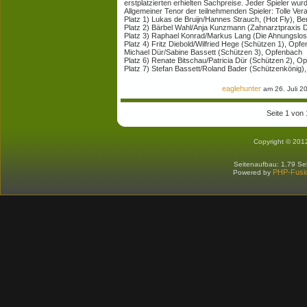
erstplatzierten erhielten Sachpreise. Jeder Spieler w
Allgemeiner Tenor der teilnehmenden Spieler: Tolle Ver
Platz 1) Lukas de Bruijn/Hannes Strauch, (Hot Fly), B
Platz 2) Bärbel Wahl/Anja Kunzmann (Zahnarztpraxis Dr
Platz 3) Raphael Konrad/Markus Lang (Die Ahnungslo
Platz 4) Fritz Diebold/Wilfried Hege (Schützen 1), Opf
Michael Dür/Sabine Bassett (Schützen 3), Opfenbach
Platz 6) Renate Bitschau/Patricia Dür (Schützen 2), O
Platz 7) Stefan Bassett/Roland Bader (Schützenkönig)
eaglehunter
am 26. Juli 2
Seite 1 von
Copyright © 201
Seitenaufbau: 1.79 S
PHP-Fusi
Powered by