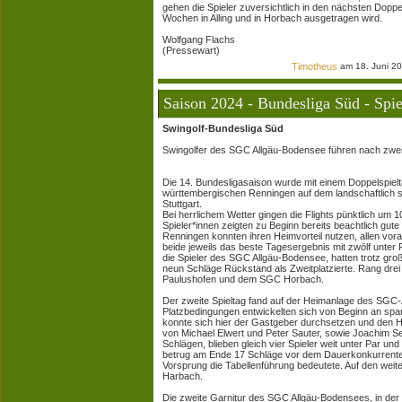
gehen die Spieler zuversichtlich in den nächsten Doppel
Wochen in Alling und in Horbach ausgetragen wird.
Wolfgang Flachs
(Pressewart)
Timotheus
am 18. Juni 2
Saison 2024 - Bundesliga Süd - Spie
Swingolf-Bundesliga Süd
Swingolfer des SGC Allgäu-Bodensee führen nach zwei
Die 14. Bundesligasaison wurde mit einem Doppelspielt
württembergischen Renningen auf dem landschaftlich s
Stuttgart.
Bei herrlichem Wetter gingen die Flights pünktlich um 
Spieler*innen zeigten zu Beginn bereits beachtlich gut
Renningen konnten ihren Heimvorteil nutzen, allen vora
beide jeweils das beste Tagesergebnis mit zwölf unter P
die Spieler des SGC Allgäu-Bodensee, hatten trotz g
neun Schläge Rückstand als Zweitplatzierte. Rang drei
Paulushofen und dem SGC Horbach.
Der zweite Spieltag fand auf der Heimanlage des SGC-A
Platzbedingungen entwickelten sich von Beginn an sp
konnte sich hier der Gastgeber durchsetzen und den He
von Michael Elwert und Peter Sauter, sowie Joachim Se
Schlägen, blieben gleich vier Spieler weit unter Par un
betrug am Ende 17 Schläge vor dem Dauerkonkurrent
Vorsprung die Tabellenführung bedeutete. Auf den weit
Harbach.
Die zweite Garnitur des SGC Allgäu-Bodensees, in der I