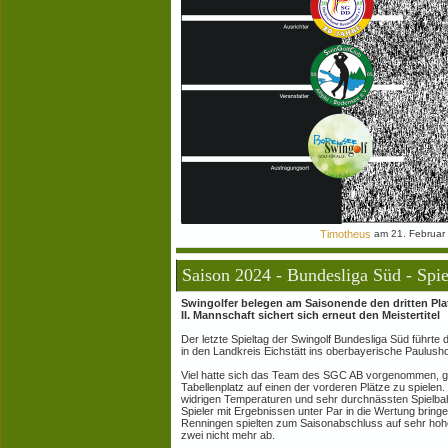
Timotheus
am 21. Februar
Saison 2024 - Bundesliga Süd - Spiel
Swingolfer belegen am Saisonende den dritten Pla
II. Mannschaft sichert sich erneut den Meistertitel
Der letzte Spieltag der Swingolf Bundesliga Süd führ
in den Landkreis Eichstätt ins oberbayerische Paulush
Viel hatte sich das Team des SGC AB vorgenommen, galt
Tabellenplatz auf einen der vorderen Plätze zu spielen. 
widrigen Temperaturen und sehr durchnässten Spielba
Spieler mit Ergebnissen unter Par in die Wertung bring
Renningen spielten zum Saisonabschluss auf sehr hoh
zwei nicht mehr ab.