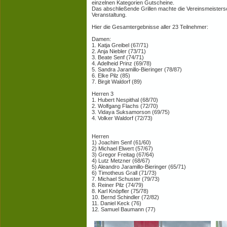
einzelnen Kategorien Gutscheine.
Das abschließende Grillen machte die Vereinsmeistersc
Veranstaltung.
Hier die Gesamtergebnisse aller 23 Teilnehmer:
Damen:
1. Katja Greibel (67/71)
2. Anja Niebler (73/71)
3. Beate Senf (74/71)
4. Adelheid Prinz (69/78)
5. Sandra Jaramillo-Bieringer (78/87)
6. Elke Pilz (85)
7. Birgit Waldorf (89)
Herren 3
1. Hubert Nespithal (68/70)
2. Wolfgang Flachs (72/70)
3. Vidaya Suksamorson (69/75)
4. Volker Waldorf (72/73)
Herren
1) Joachim Senf (61/60)
2) Michael Elwert (57/67)
3) Gregor Freitag (67/64)
4) Lutz Metzner (68/67)
5) Aleandro Jaramillo-Bieringer (65/71)
6) Timotheus Grall (71/73)
7. Michael Schuster (79/73)
8. Reiner Pilz (74/79)
8. Karl Knöpfler (75/78)
10. Bernd Schindler (72/82)
11. Daniel Keck (76)
12. Samuel Baumann (77)