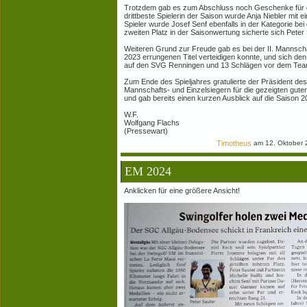
Trotzdem gab es zum Abschluss noch Geschenke für d
drittbeste Spielerin der Saison wurde Anja Niebler mit
Spieler wurde Josef Senf ebenfalls in der Kategorie be
zweiten Platz in der Saisonwertung sicherte sich Peter
Weiteren Grund zur Freude gab es bei der II. Mannscha
2023 errungenen Titel verteidigen konnte, und sich den
auf den SVG Renningen und 13 Schlägen vor dem Team 
Zum Ende des Spieljahres gratulierte der Präsident d
Mannschafts- und Einzelsiegern für die gezeigten guten 
und gab bereits einen kurzen Ausblick auf die Saison 2
W.F.
Wolfgang Flachs
(Pressewart)
Timotheus
am 12. Oktober 
EM 2024
Anklicken für eine größere Ansicht!