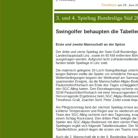
Timotheus
am 25. Juni 2
3. und 4. Spieltag Bundesliga Süd 
Swingolfer behaupten die Tabell
Erste und zweite Mannschaft an der Spitze
Der dritte und vierte Spieltag der Swin-Golf-Bundesliga
Landeshauptstadt Linz, sowie im 60 KM entfernten Böh
ausgetragen werden. Aufgrund nicht zufriedenstellen
fanden beide Spieltage in Linz statt.
Die malerisch gelegene 18-Loch-Swingolfanlage unterhal
langen Bahnen stellte die Spieler vor erhebliche Herau
Wetterbedingungen begann der Wettkampf am Samstag.
spannenden Ereignis, da die Mannschaften Allgäu-Bod
Paulushofen/Horbach am Ende des Tages schlaggleich 
den SGC Alling hatten. Den Einzeltagessieg sicherte s
SGM Paulushofen/Horbach mit einer herausragenden 
Hervorragende Ergebnisse beim SGC Allgäu-Bodensee e
Timotheus Grall, Joachim Senf, Peter Zodel sowie Anja 
Am Pfingstsonntag fand der nächste Spieltag erneut auf
kühlerer Temperaturen und Regen war es wiederum ei
Team des SGC Alling sicherte sich den Tagessieg, kna
einem Schlag Rückstand. Den dritten Platz belegte d
Spieler des SGC Allgäu-Bodensee mit dem vierten Platz
Spieltagen ergibt sich folgende Tabellensituation: Der 
Tabellenführer, jedoch liegen die ersten vier Teams in
Auch die 2. Mannschaft die in der II. Bundesliga Süd antri