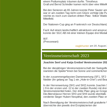
einem Podiumsplatz träumen durfte. Timotheus
Grall und Bernd Schindler kamen nicht über eine Mittelf
Bei den Senioren ab 65 Jahren konnte Peter Sauter am
war er am zweiten Tag nicht vom Glück verfolgt (die Putt
reichte es noch zum starken dritten Platz. Volker Wald
Mittelfeld.
Der Nationen-Cup ging an Frankreich vor Deutschland,
Fazit: Auf einem landschaftlich attraktivem und anspruc
konnte der SGC AB mit einer kleinen Equipe drei Medai
W.F.
(Pressewart)
eaglehunter
am 16. August 
Vereinsmeisterschaft 2023
Joachim Senf und Katja Greibel Vereinsmeister 20
Bei der diesjährigen Vereinsmeisterschaft der Swingol
starteten die Spieler*innen bei Sonne und sommerliche
In der zusammengefassten Damenwertung (SF1, SF2 und 
Niebler (ihr gelang an Tag 1 ein „Hole-in-One“) und Bea
In der Herrenwertung (SH1 und SH2) konnte Joachim S
(-9 in der ersten und -12 in der zweiten Runde) mit dre
Vereinsmeistertitel holen. Der dritte Platz ging an Grego
Die Altersklasse Herren SH3 und SH4 wurde ebenfalls
verdiente Sieger Hubert Nespithal, den zweiten Platz
Nach Beendigung der Vereinsmeisterschaft gratulierte V
überreichte den jeweils drei Erstplatzierten der